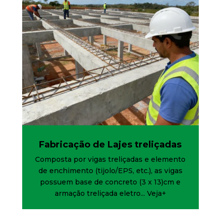
Fabricação de Lajes treliçadas
Composta por vigas treliçadas e elemento
de enchimento (tijolo/EPS, etc.), as vigas
possuem base de concreto (3 x 13)cm e
armação treliçada eletro...
Veja+