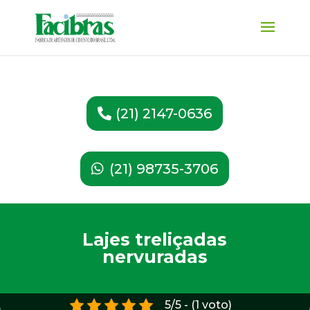
(21) 2147-0636
(21) 98735-3706
Lajes treliçadas
nervuradas
5/5 - (1 voto)