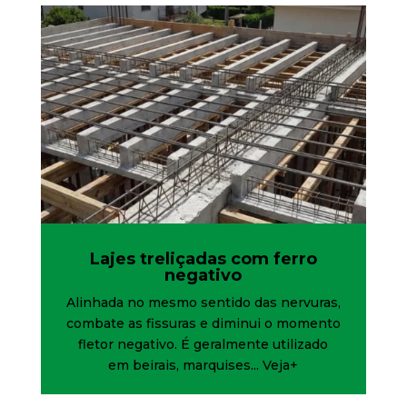
Lajes treliçadas com ferro
negativo
Alinhada no mesmo sentido das nervuras,
combate as fissuras e diminui o momento
fletor negativo. É geralmente utilizado
em beirais, marquises...
Veja+